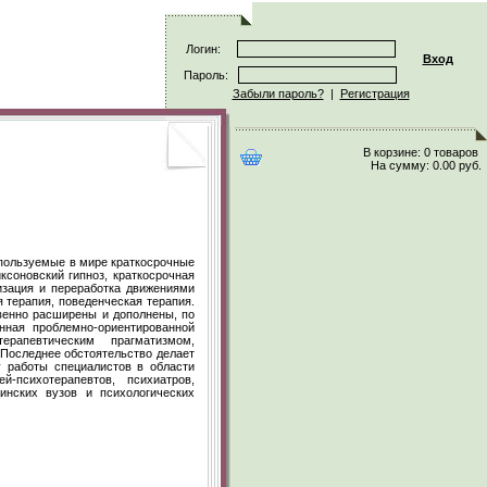
Логин:
Вход
Пароль:
Забыли пароль?
|
Регистрация
В корзине:
0 товаров
На сумму:
0.00 руб.
спользуемые в мире краткосрочные
ксоновский гипноз, краткосрочная
лизация и переработка движениями
я терапия, поведенческая терапия.
венно расширены и дополнены, по
нная проблемно-ориентированной
ерапевтическим прагматизмом,
 Последнее обстоятельство делает
 работы специалистов в области
й-психотерапевтов, психиатров,
цинских вузов и психологических