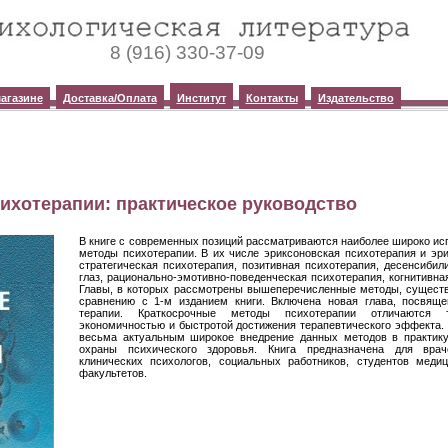
8 (916) 330-37-09
агазине
Доставка/Оплата
Институт
Контакты
Издательство
ихотерапии: практическое руководство
В книге с современных позиций рассматриваются наиболее широко и
методы психотерапии. В их числе эриксоновская психотерапия и эри
стратегическая психотерапия, позитивная психотерапия, десенсиби
глаз, рационально-эмотивно-поведенческая психотерапия, когнитивна
Главы, в которых рассмотрены вышеперечисленные методы, сущест
сравнению с 1-м изданием книги. Включена новая глава, посвяще
терапии. Краткосрочные методы психотерапии отличаются т
экономичностью и быстротой достижения терапевтического эффекта.
весьма актуальным широкое внедрение данных методов в практику
охраны психического здоровья. Книга предназначена для враче
клинических психологов, социальных работников, студентов меди
факультетов.