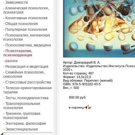
- Зависимости
- Клиническая психология,
психиатрия
- Когнитивная психология
- Общая психология
- Популярная психология
- Психоанализ, юнгианская
психология
- Психосоматика, медицина
- Психотерапия,
психокоррекция
- разное
Автор: Доморацкий В. А.
Издательство: Издательство Института Психо
- Релаксация и медитация
2020 г.
- Семейная психология,
Кол-во страниц: 487
сексология
Формат: 14,5х22,0
Вид обложки: Переплет (мягкий)
- Стрессовые расстройства
ISBN: 978-5-903182-43-5
- Телесно-ориентированная
Вес, г: 500
терапия
800.00 руб.
- Тесты, психодиагностика
- Трансперсональная
психология
- Тренинги, групповая
психотерапия
- Эзотерика, философия
- Экзистенциальная