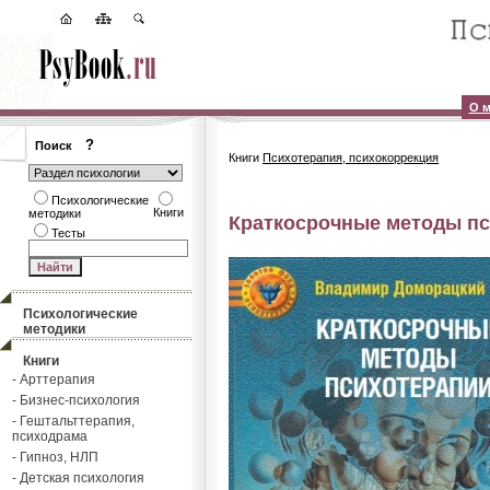
О м
?
Поиск
Книги
Психотерапия, психокоррекция
Психологические
Книги
методики
Краткосрочные методы пс
Тесты
Психологические
методики
Книги
- Арттерапия
- Бизнес-психология
- Гештальттерапия,
психодрама
- Гипноз, НЛП
- Детская психология