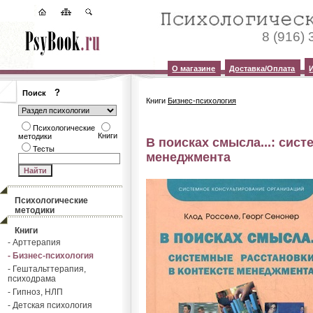
8 (916)
О магазине
Доставка/Оплата
?
Поиск
Книги
Бизнес-психология
Психологические
Книги
методики
В поисках смысла...: сист
Тесты
менеджмента
Психологические
методики
Книги
- Арттерапия
- Бизнес-психология
- Гештальттерапия,
психодрама
- Гипноз, НЛП
- Детская психология