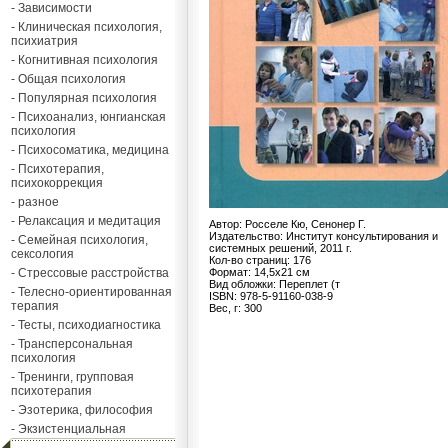
- Зависимости
- Клиническая психология,
психиатрия
- Когнитивная психология
- Общая психология
- Популярная психология
- Психоанализ, юнгианская
психология
- Психосоматика, медицина
- Психотерапия,
психокоррекция
- разное
- Релаксация и медитация
Автор: Росселе Кю, Сенонер Г.
Издательство: Институт консультирования и
- Семейная психология,
системных решений, 2011 г.
сексология
Кол-во страниц: 176
- Стрессовые расстройства
Формат: 14,5х21 см
Вид обложки: Переплет (т
- Телесно-ориентированная
ISBN: 978-5-91160-038-9
терапия
Вес, г: 300
- Тесты, психодиагностика
- Трансперсональная
психология
- Тренинги, групповая
психотерапия
- Эзотерика, философия
- Экзистенциальная